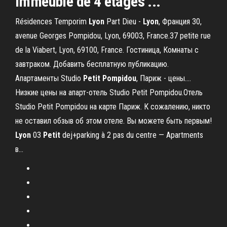
immeuble de 4 étages ...
Résidences Temporim
Lyon
Part Dieu -
Lyon
, Франция 30,
avenue Georges Pompidou, Lyon, 69003, France.37 petite rue
de la Viabert, Lyon, 69100, France. Гостиница, Комнаты с
завтраком. Добавить бесплатную публикацию.
Апартаменты Studio
Petit
Pompidou
, Париж - цены.…
Низкие цены на апарт-отель Studio Petit Pompidou.Отель
Studio Petit Pompidou на карте Париж. К сожалению, никто
не оставил обзыв об этом отеле. Вы можете быть первым!
Lyon
03
Petit
dej+parking à 2 pas du centre — Apartments
в…