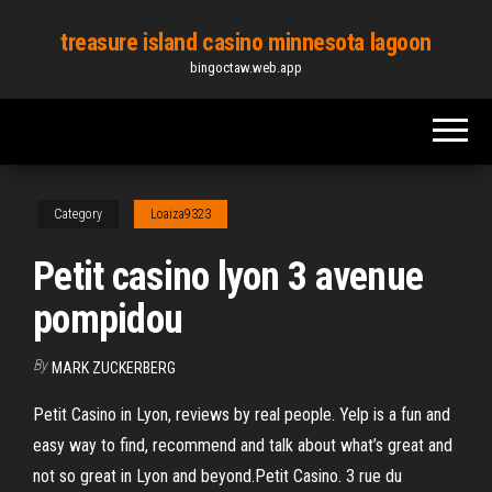
Skip
treasure island casino minnesota lagoon
to
bingoctaw.web.app
the
content
Category
Loaiza9323
Petit casino lyon 3 avenue
pompidou
By
MARK ZUCKERBERG
Petit Casino in Lyon, reviews by real people. Yelp is a fun and
easy way to find, recommend and talk about what’s great and
not so great in Lyon and beyond.Petit Casino. 3 rue du